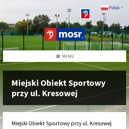
Przejdź
Przeskocz
Przeskocz
Przeskocz
do
do
do
do
Polski
▼
treści
lewego
prawego
stopki
paska
paska
bocznego
bocznego
MENU
Miejski Obiekt Sportowy
przy ul. Kresowej
Miejski Obiekt Sportowy przy ul. Kresowej