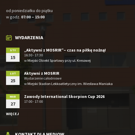
od poniedziałku do piątku
w godz.
07:00 – 15:00
WYDARZENIA
„Aktywni z MOSRIR”– czas na piłkę nożną!
STY
16:30 - 17:30
15
w
Miejski Obiekt Sportowy przy ul. Kresowej
Aktywni z MOSRIR
LUT
Wydarzenie całodniowe
25
w
Miejski Stadion Lekkoatletyczny im. Wiesława Maniaka
Zawody International Skorpion Cup 2026
MAR
17:00 - 17:00
27
WIĘCEJ
KONTAKT DLA MEDIOW