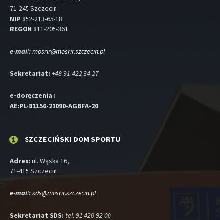
71-245 Szczecin
NIP
852-213-65-18
REGON
811-205-361
e-mail:
mosrir@mosrir.szczecin.pl
Sekretariat:
+48 91 422 34 27
e-doręczenia :
AE:PL-81156-21090-AGBFA-20
SZCZECIŃSKI DOM SPORTU
Adres:
ul. Wąska 16,
71-415 Szczecin
e-mail:
sds@mosrir.szczecin.pl
Sekretariat SDS:
tel. 91 420 92 00