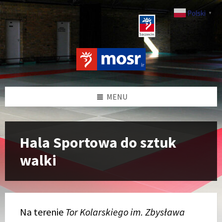
Przejdź
Przeskocz
Przeskocz
Przeskocz
do
do
do
do
Polski
▼
treści
lewego
prawego
stopki
paska
paska
bocznego
bocznego
MENU
Hala Sportowa do sztuk
walki
Na terenie
Tor Kolarskiego im. Zbysława