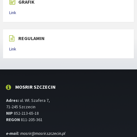
GRAFIK
Link
REGULAMIN
Link
MOSRIR SZCZECIN
Adres:
ul. Wł. Szafera 7,
71-245 Szczecin
NIP
852-213-65-18
REGON
811-205-361
e-mail:
mosrir@mosrir.szczecin.pl