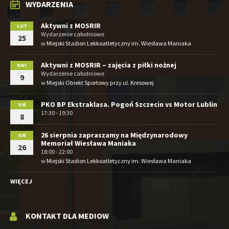
WYDARZENIA
Aktywni z MOSRIR
LUT
Wydarzenie całodniowe
25
w
Miejski Stadion Lekkoatletyczny im. Wiesława Maniaka
Aktywni z MOSRIR – zajęcia z piłki nożnej
KWI
Wydarzenie całodniowe
9
w
Miejski Obiekt Sportowy przy ul. Kresowej
PKO BP Ekstraklasa. Pogoń Szczecin vs Motor Lublin
SIE
17:30 - 19:30
8
26 sierpnia zapraszamy na Międzynarodowy
SIE
Memoriał Wiesława Maniaka
26
18:00 - 22:00
w
Miejski Stadion Lekkoatletyczny im. Wiesława Maniaka
WIĘCEJ
KONTAKT DLA MEDIOW