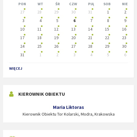
miesiąc
nastę
PON
WT
ŚR
CZW
PIĄ
SOB
NIE
Pomiń
27
28
29
30
31
1
2
miesią
dni
kalendarzowe
3
4
5
6
7
8
9
10
11
12
13
14
15
16
17
18
19
20
21
22
23
24
25
26
27
28
29
30
31
1
2
3
4
5
6
Powrót
do
WIĘCEJ
dni
kalendarzowych
KIEROWNIK OBIEKTU
Maria Liktoras
Kierownik Obiektu Tor Kolarski, Modra, Krakowska