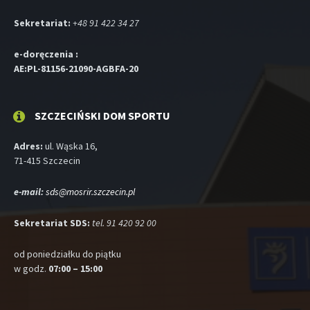
Sekretariat:
+48 91 422 34 27
e-doręczenia :
AE:PL-81156-21090-AGBFA-20
SZCZECIŃSKI DOM SPORTU
Adres:
ul. Wąska 16,
71-415 Szczecin
e-mail:
sds@mosrir.szczecin.pl
Sekretariat SDS:
tel. 91 420 92 00
od poniedziałku do piątku
w godz.
07:00 – 15:00