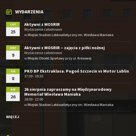
WYDARZENIA
Aktywni z MOSRIR
LUT
Wydarzenie całodniowe
25
w
Miejski Stadion Lekkoatletyczny im. Wiesława Maniaka
Aktywni z MOSRIR – zajęcia z piłki nożnej
KWI
Wydarzenie całodniowe
9
w
Miejski Obiekt Sportowy przy ul. Kresowej
PKO BP Ekstraklasa. Pogoń Szczecin vs Motor Lublin
SIE
17:30 - 19:30
8
26 sierpnia zapraszamy na Międzynarodowy
SIE
Memoriał Wiesława Maniaka
26
18:00 - 22:00
w
Miejski Stadion Lekkoatletyczny im. Wiesława Maniaka
WIĘCEJ