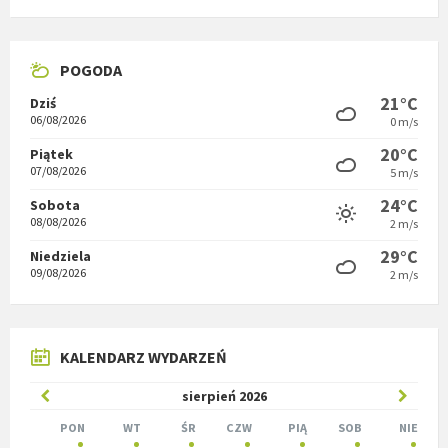
POGODA
21°C
Dziś
06/08/2026
0 m/s
20°C
Piątek
07/08/2026
5 m/s
24°C
Sobota
08/08/2026
2 m/s
29°C
Niedziela
09/08/2026
2 m/s
KALENDARZ WYDARZEŃ
Poprzedni
W
sierpień
2026
miesiąc
nastę
PON
WT
ŚR
CZW
PIĄ
SOB
NIE
Pomiń