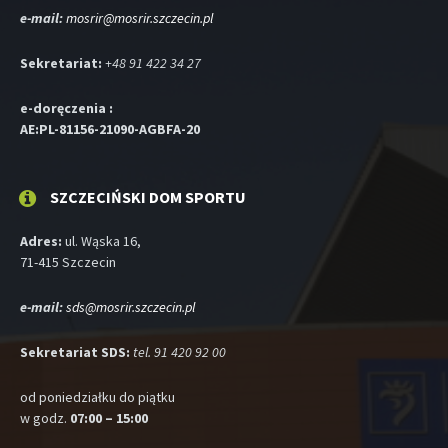
e-mail:
mosrir@mosrir.szczecin.pl
Sekretariat:
+48 91 422 34 27
e-doręczenia :
AE:PL-81156-21090-AGBFA-20
SZCZECIŃSKI DOM SPORTU
Adres:
ul. Wąska 16,
71-415 Szczecin
e-mail:
sds@mosrir.szczecin.pl
Sekretariat SDS:
tel. 91 420 92 00
od poniedziałku do piątku
w godz.
07:00 – 15:00