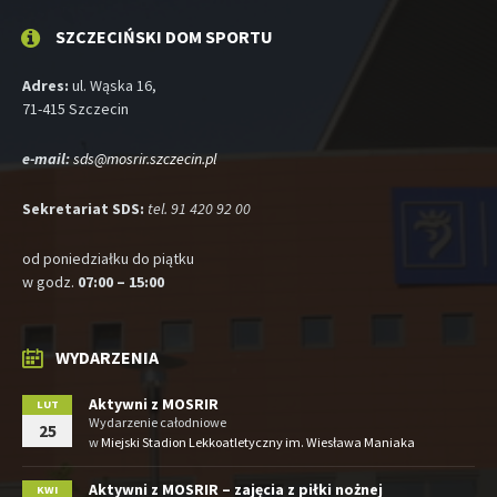
SZCZECIŃSKI DOM SPORTU
Adres:
ul. Wąska 16,
71-415 Szczecin
e-mail:
sds@mosrir.szczecin.pl
Sekretariat SDS:
tel. 91 420 92 00
od poniedziałku do piątku
w godz.
07:00 – 15:00
WYDARZENIA
Aktywni z MOSRIR
LUT
Wydarzenie całodniowe
25
w
Miejski Stadion Lekkoatletyczny im. Wiesława Maniaka
Aktywni z MOSRIR – zajęcia z piłki nożnej
KWI