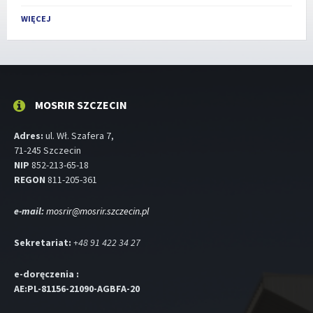
Powrót
do
WIĘCEJ
dni
kalendarzowych
MOSRIR SZCZECIN
Adres:
ul. Wł. Szafera 7,
71-245 Szczecin
NIP
852-213-65-18
REGON
811-205-361
e-mail:
mosrir@mosrir.szczecin.pl
Sekretariat:
+48 91 422 34 27
e-doręczenia :
AE:PL-81156-21090-AGBFA-20