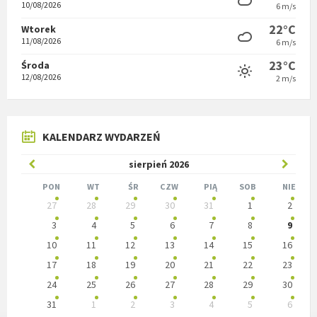
10/08/2026
6 m/s
22°C
Wtorek
11/08/2026
6 m/s
23°C
Środa
12/08/2026
2 m/s
KALENDARZ WYDARZEŃ
Poprzedni
W
sierpień
2026
miesiąc
nastę
PON
WT
ŚR
CZW
PIĄ
SOB
NIE
Pomiń
27
28
29
30
31
1
2
miesią
dni
kalendarzowe
3
4
5
6
7
8
9
10
11
12
13
14
15
16
17
18
19
20
21
22
23
24
25
26
27
28
29
30
31
1
2
3
4
5
6