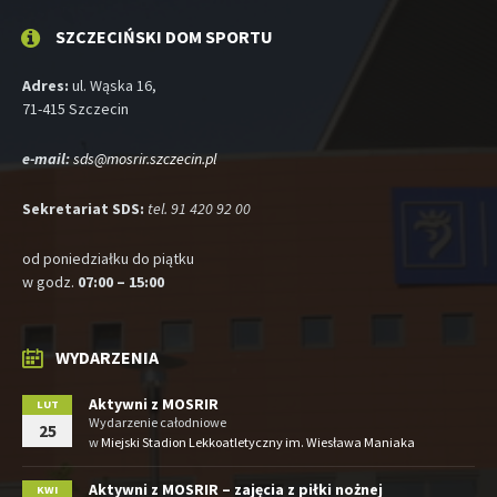
SZCZECIŃSKI DOM SPORTU
Adres:
ul. Wąska 16,
71-415 Szczecin
e-mail:
sds@mosrir.szczecin.pl
Sekretariat SDS:
tel. 91 420 92 00
od poniedziałku do piątku
w godz.
07:00 – 15:00
WYDARZENIA
Aktywni z MOSRIR
LUT
Wydarzenie całodniowe
25
w
Miejski Stadion Lekkoatletyczny im. Wiesława Maniaka
Aktywni z MOSRIR – zajęcia z piłki nożnej
KWI