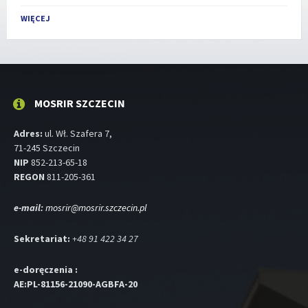
Powrót
do
WIĘCEJ
dni
kalendarzowych
MOSRIR SZCZECIN
Adres:
ul. Wł. Szafera 7,
71-245 Szczecin
NIP
852-213-65-18
REGON
811-205-361
e-mail:
mosrir@mosrir.szczecin.pl
Sekretariat:
+48 91 422 34 27
e-doręczenia :
AE:PL-81156-21090-AGBFA-20