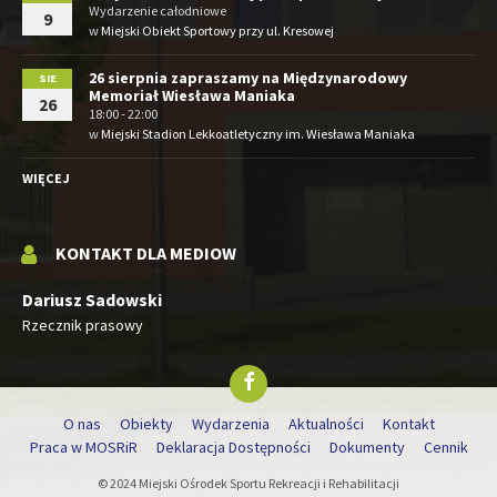
Wydarzenie całodniowe
9
w
Miejski Obiekt Sportowy przy ul. Kresowej
26 sierpnia zapraszamy na Międzynarodowy
SIE
Memoriał Wiesława Maniaka
26
18:00 - 22:00
w
Miejski Stadion Lekkoatletyczny im. Wiesława Maniaka
WIĘCEJ
KONTAKT DLA MEDIOW
Dariusz Sadowski
Rzecznik prasowy
O nas
Obiekty
Wydarzenia
Aktualności
Kontakt
Praca w MOSRiR
Deklaracja Dostępności
Dokumenty
Cennik
© 2024 Miejski Ośrodek Sportu Rekreacji i Rehabilitacji