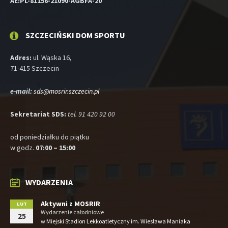
AE:PL-81156-21090-AGBFA-20
SZCZECIŃSKI DOM SPORTU
Adres:
ul. Wąska 16,
71-415 Szczecin
e-mail:
sds@mosrir.szczecin.pl
Sekretariat SDS:
tel. 91 420 92 00
od poniedziałku do piątku
w godz.
07:00 – 15:00
WYDARZENIA
Aktywni z MOSRIR
LUT
Wydarzenie całodniowe
25
w
Miejski Stadion Lekkoatletyczny im. Wiesława Maniaka