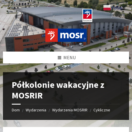
Przejdź
Przeskocz
Przeskocz
do
do
do
Polski
▼
treści
lewego
stopki
paska
bocznego
MENU
Półkolonie wakacyjne z
MOSRIR
Dom
Wydarzenia
Wydarzenia MOSRIR
Cykliczne
/
/
/