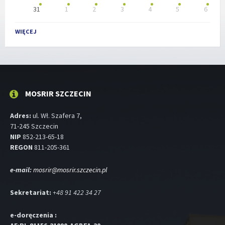
31
1
2
3
4
5
6
Powrót
do
WIĘCEJ
dni
kalendarzowych
MOSRIR SZCZECIN
Adres:
ul. Wł. Szafera 7,
71-245 Szczecin
NIP
852-213-65-18
REGON
811-205-361
e-mail:
mosrir@mosrir.szczecin.pl
Sekretariat:
+48 91 422 34 27
e-doręczenia :