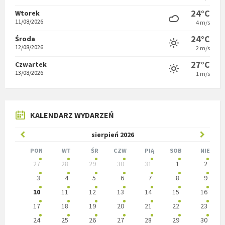
24°C
Wtorek
11/08/2026
4 m/s
24°C
Środa
12/08/2026
2 m/s
27°C
Czwartek
13/08/2026
1 m/s
KALENDARZ WYDARZEŃ
Poprzedni
W
sierpień
2026
miesiąc
nastę
PON
WT
ŚR
CZW
PIĄ
SOB
NIE
Pomiń
27
28
29
30
31
1
2
miesią
dni
kalendarzowe
3
4
5
6
7
8
9
10
11
12
13
14
15
16
17
18
19
20
21
22
23
24
25
26
27
28
29
30