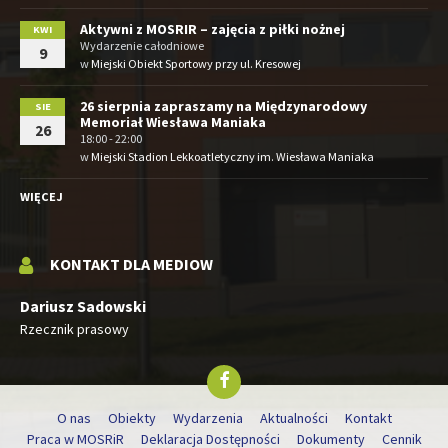
Aktywni z MOSRIR – zajęcia z piłki nożnej
KWI
Wydarzenie całodniowe
9
w
Miejski Obiekt Sportowy przy ul. Kresowej
26 sierpnia zapraszamy na Międzynarodowy
SIE
Memoriał Wiesława Maniaka
26
18:00 - 22:00
w
Miejski Stadion Lekkoatletyczny im. Wiesława Maniaka
WIĘCEJ
KONTAKT DLA MEDIOW
Dariusz Sadowski
Rzecznik prasowy
O nas
Obiekty
Wydarzenia
Aktualności
Kontakt
Praca w MOSRiR
Deklaracja Dostępności
Dokumenty
Cennik