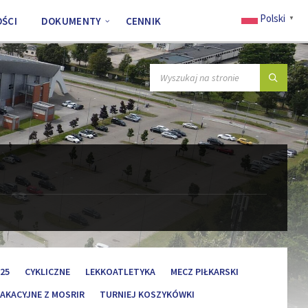
Polski
▼
ŚCI
DOKUMENTY
CENNIK
SZUKAJ:
25
CYKLICZNE
LEKKOATLETYKA
MECZ PIŁKARSKI
AKACYJNE Z MOSRIR
TURNIEJ KOSZYKÓWKI