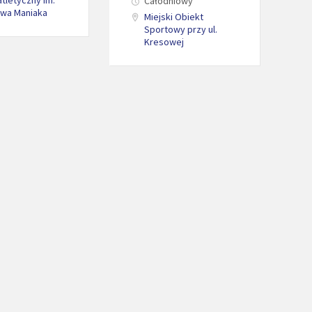
tletyczny im.
Całodniowy
awa Maniaka
Miejski Obiekt
Sportowy przy ul.
Kresowej