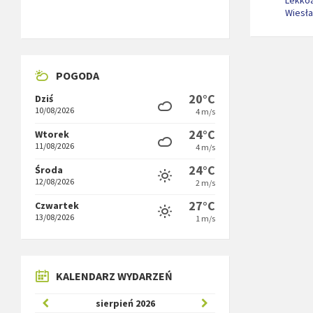
Lekkoa
Wiesł
POGODA
20°C
Dziś
10/08/2026
4 m/s
24°C
Wtorek
11/08/2026
4 m/s
24°C
Środa
12/08/2026
2 m/s
27°C
Czwartek
13/08/2026
1 m/s
KALENDARZ WYDARZEŃ
Poprzedni
W
sierpień
2026