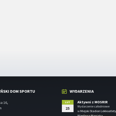
IŃSKI DOM SPORTU
WYDARZENIA
Aktywni z MOSRIR
ka 16,
LUT
Wydarzenie całodniowe
in
25
w
Miejski Stadion Lekkoatlet
Wiesława Maniaka