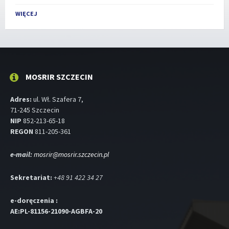
Powrót
do
WIĘCEJ
dni
kalendarzowych
MOSRIR SZCZECIN
Adres:
ul. Wł. Szafera 7,
71-245 Szczecin
NIP
852-213-65-18
REGON
811-205-361
e-mail:
mosrir@mosrir.szczecin.pl
Sekretariat:
+48 91 422 34 27
e-doręczenia :
AE:PL-81156-21090-AGBFA-20