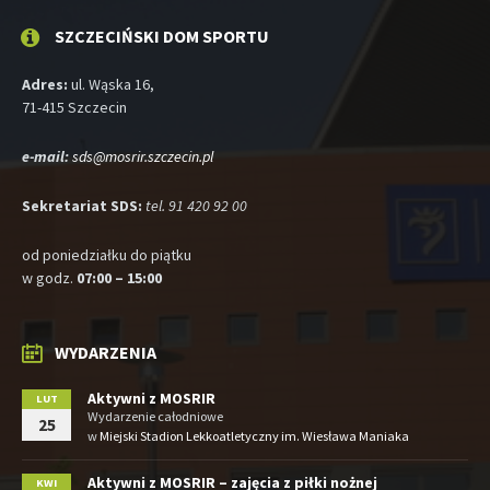
SZCZECIŃSKI DOM SPORTU
Adres:
ul. Wąska 16,
71-415 Szczecin
e-mail:
sds@mosrir.szczecin.pl
Sekretariat SDS:
tel. 91 420 92 00
od poniedziałku do piątku
w godz.
07:00 – 15:00
WYDARZENIA
Aktywni z MOSRIR
LUT
Wydarzenie całodniowe
25
w
Miejski Stadion Lekkoatletyczny im. Wiesława Maniaka
Aktywni z MOSRIR – zajęcia z piłki nożnej
KWI