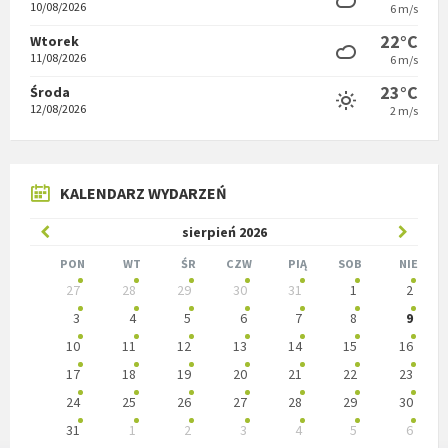
10/08/2026
6 m/s
22°C
Wtorek
11/08/2026
6 m/s
23°C
Środa
12/08/2026
2 m/s
KALENDARZ WYDARZEŃ
Poprzedni
W
sierpień
2026
miesiąc
nastę
PON
WT
ŚR
CZW
PIĄ
SOB
NIE
Pomiń
27
28
29
30
31
1
2
miesią
dni
kalendarzowe
3
4
5
6
7
8
9
10
11
12
13
14
15
16
17
18
19
20
21
22
23
24
25
26
27
28
29
30
31
1
2
3
4
5
6