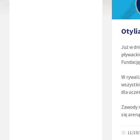
Otyli
Już w dn
pływacki
Fundację
W rywali
wszystki
dla ucze
Zawody 
się aren
11/10