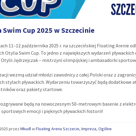
a Swim Cup 2025 w Szczecinie
iach 11–12 października 2025 r. na szczecińskiej Floating Arenie 
ch Otylia Swim Cup. To jedno z największych wydarzeń pływackich 
 Otylii Jędrzejczak – mistrzyni olimpijskiej i ambasadorki sportow
zacji wezmą udział młodzi zawodnicy z całej Polski oraz z zagrani
ch stylach pływackich. Wydarzeniu towarzyszyć będą dodatkowe at
stników oraz pakiety startowe.
rozgrywane będą na nowoczesnym 50-metrowym basenie z elektron
ą sportowych emocji i pięknych pływackich historii!
/2025
przez
Mkudl
w
Floating Arena Szczecin
,
Impreza
,
Ogólne