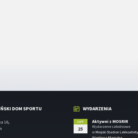
IŃSKI DOM SPORTU
WYDARZENIA
Aktywni z MOSRIR
ka 16,
LUT
Wydarzenie całodniowe
in
25
w
Miejski Stadion Lekkoatlet
Wiesława Maniaka