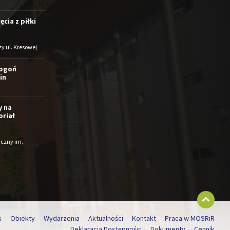
cia z piłki
zy ul. Kresowej
Pogoń
in
y na
riał
yczny im.
s
Obiekty
Wydarzenia
Aktualności
Kontakt
Praca w MOSRiR
Deklaracja Dostępności
Dokumenty
Cennik