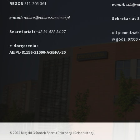
REGON
811-205-361
e-mail:
sds@mos
e-mail:
mosrir@mosrir.szczecin.pl
Sekretariat 
Sekretariat:
+48 91 422 34 27
od poniedziałk
w godz.
07:00 
e-doręczenia :
AE:PL-81156-21090-AGBFA-20
© 2024 Miejski Ośrodek Sportu Rekreacji i Rehabilitacji