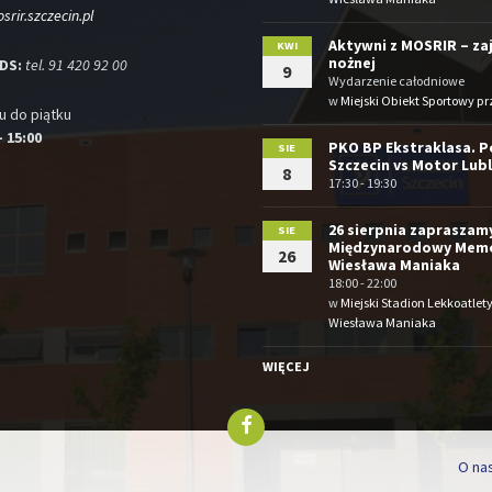
rir.szczecin.pl
Aktywni z MOSRIR – zaję
KWI
nożnej
SDS:
tel. 91 420 92 00
9
Wydarzenie całodniowe
w
Miejski Obiekt Sportowy pr
u do piątku
– 15:00
PKO BP Ekstraklasa. 
SIE
Szczecin vs Motor Lubl
8
17:30 - 19:30
26 sierpnia zapraszam
SIE
Międzynarodowy Memo
26
Wiesława Maniaka
18:00 - 22:00
w
Miejski Stadion Lekkoatlet
Wiesława Maniaka
WIĘCEJ
O na